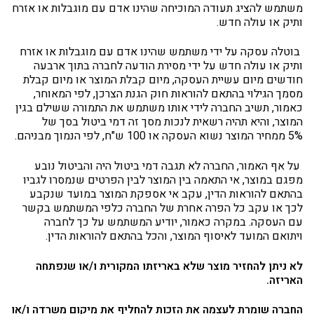
משתמש להציג תעודה המוכיחה שהינו אדם עם מוגבלות או אזרח
ותיק או עולה חדש.
בוטלה עסקה על ידי משתמש שהינו אדם עם מוגבלות או אזרח
ותיק או עולה חדש על ידי מסירת הודעה לחברה בתוך ארבעה
חודשים מיום עשיית העסקה, מיום קבלת המוצר או מיום קבלת
מסמך הגילוי בהתאם להוראות חוק הגנת הצרכן, לפי המאוחר,
כאמור, תשיב החברה לידי אותו משתמש את התמורה ששילם בגין
המוצר, והיא תהיה רשאית לנכות מסך זה דמי ביטול בסך של
5% ממחיר המוצר נשוא העסקה או 100 ש"ח, לפי הנמוך מבניהם.
על אף האמור, החברה לא תגבה דמי ביטול היה והביטול נובע
מפגם במוצר, אי התאמה בין המוצר לבין הפרטים שנמסרו לגביו
בהתאם להוראות הדין, עקב אי אספקת המוצר במועד שנקבע
לכך או עקב כל הפרה אחרת של החברה כלפי המשתמש בקשר
עם העסקה. במקרה כאמור, יודיע המשתמש על כך לחברה
ויתואם המועד לאיסוף המוצר, והכל בהתאם להוראות הדין.
לא ניתן להחזיר מוצר שלא באריזתו המקורית ו/או שנפתחה
האריזה.
החברה שומרת לעצמה את הזכות להחליף את מיקום משרדה ו/או