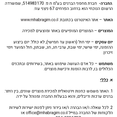
.
החברה-
חברת מחסני הברגים בע"מ ח.פ. 514983170, שמשרדה
הרשום הנוכחי הוא ברחוב הפרחים 67 ניצני עוז.
האתר
– אתר האינטרנט בכתובת:
www.mhabragim.co.il
המוצרים
– המוצרים המופיעים באתר ומוצעים למכירה.
יום עסקים
– ימי חול (ראשון עד חמישי), לא כולל: יום ביצוע
ההזמנה, ימי שישי, ימי שבת, ערבי חג, חג, שבתון, חול המועד וימי
זיכרון.
משתמש
– כל אדם העושה שימוש באתר, בשירותים ובתכנים
הכלולים בו, לרבות הזמנת ורכישת מוצרים.
א.
כללי
1. האתר משמש כחנות וירטואלית למכירת מוצרים שונים, בין היתר:
ברגים ערכות ודיבלים, והוא בבעלות החברה ומנוהל על ידה.
2. לכל שאלה ו/או הבהרה ו/או בירור ניתן לפנות ישירות לשירות
הלקוחות של החברה במייל
office@mhabragim.co.il
או