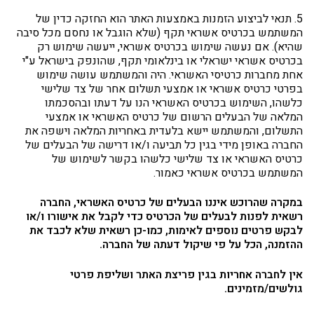
5. תנאי לביצוע הזמנות באמצעות האתר הוא החזקה כדין של
המשתמש בכרטיס אשראי תקף (שלא הוגבל או נחסם מכל סיבה
שהיא). אם נעשה שימוש בכרטיס אשראי, ייעשה שימוש רק
בכרטיס אשראי ישראלי או בינלאומי תקף, שהונפק בישראל ע"י
אחת מחברות כרטיסי האשראי. היה והמשתמש עושה שימוש
בפרטי כרטיס אשראי או אמצעי תשלום אחר של צד שלישי
כלשהו, השימוש בכרטיס האשראי הנו על דעתו ובהסכמתו
המלאה של הבעלים הרשום של כרטיס האשראי או אמצעי
התשלום, והמשתמש יישא בלעדית באחריות המלאה וישפה את
החברה באופן מידי בגין כל תביעה ו/או דרישה של הבעלים של
כרטיס האשראי או צד שלישי כלשהו בקשר לשימוש של
המשתמש בכרטיס אשראי כאמור.
במקרה שהרוכש איננו הבעלים של כרטיס האשראי, החברה
רשאית לפנות לבעלים של הכרטיס כדי לקבל את אישורו ו/או
לבקש פרטים נוספים לאימות, כמו-כן רשאית שלא לכבד את
ההזמנה, הכל על פי שיקול דעתה של החברה.
אין לחברה אחריות בגין פריצת האתר ושליפת פרטי
גולשים/מזמינים.