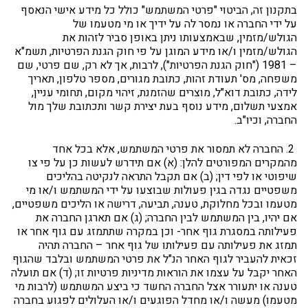
בתקנון זה, הביטוי "פרטי המשתמש" כולל כל מידע אישי הנאסף
על ידי החברה או נמסר לה על ידיך או מי מטעמו של
הגולש/מזמין, שבאמצעותו ניתן באופן סביר לזהות את
הגולש/מזמין ו/או מידע המוגן על פי חוק הגנת הפרטיות, תשמ"א
– 1981 ("חוק הגנת הפרטיות"), לרבות, אך לא רק, שם פרטי, שם
משפחה, מס' תעודת זהות, כתובת מגורים, מספר טלפון, תאריך
לידה, כתובת דוא"ל, מוצרים שהזמנת, זיהוי מקום, תחומי עניין,
אמצעי תשלום, מידע נוסף בעת יצירת קשר ותכתובת שלך מול
החברה, וכיו"ב.
2. החברה לא תמסור את פרטי המשתמש, אלא בכל אחד
מהמקרים המפורטים להלן: (א) אם תידרש לעשות כן על פי צו
שיפוטי או לפי דין; (ב) אם תקבל התראה לנקיטה בהליכים
משפטיים נגדה בגין פעולות שבוצעו על ידי המשתמש ו/או מי
מטעמו ובכל מחלוקת, טענה, תביעה, דרישה או הליכים משפטיים,
אם יהיו, בין המשתמש לבין החברה; (ג) אם תארגן החברה את
פעילותה במסגרת גוף אחר- וכן במקרה שתתמזג עם גוף אחר או
תמזג את פעילותה עם פעילותו של גוף אחר – החברה תהיה
זכאית להעביר לגוף האחר הנ"ל את פרטי המשתמש ובלבד שהגוף
האחר יקבל על עצמו את הוראות מדיניות פרטיות זו; (ד) אם תועלה
טענה או יתעורר אצל החברה החשד כי ביצע המשתמש (לרבות מי
מטעמו) מעשה ו/או מחדל הפוגעים ו/או העלולים לפגוע בחברה