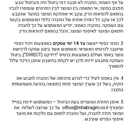
על אף האמור, החברה לא תגבה דמי ביטול היה והביטול נובע
מפגם במוצר, אי התאמה בין המוצר לבין הפרטים שנמסרו לגביו
בהתאם להוראות הדין, עקב אי אספקת המוצר במועד שנקבע
לכך או עקב כל הפרה אחרת של החברה כלפי המשתמש בקשר
עם העסקה. במקרה כאמור, יודיע המשתמש על כך לחברה
ויתואם המועד לאיסוף המוצר, והכל בהתאם להוראות הדין.
3. החזר כספי ייעשה
עד 14 ימי עסקים
באמצעות זיכוי כספי
שיועבר לכרטיס האשראי. משתמש אשר ביצע עסקה לרכישת
מוצר באתר ושילם באמצעות כרטיס "דיירקט (DIRECT"), ביטול
העסקה מתבצע ידנית ולכן יש לקחת בחשבון שזמן הזיכוי עלול
להתארך.
4. אין באמור לעיל כדי לגרוע מזכותה של החברה לתבוע את
נזקיה, בשל כך שערך המוצר פחת כתוצאה בהרעה משמעותית
במצבו.
5. אופן החזרת המוצרים בעת הביטול – המשתמש ידווח במייל
המצורף office@mhabragim.co.il על כך שרוצה לשלוח את
המוצר חזרה לחברה, ועל החברה לתאם עם הלקוח את מועד
איסוף הפריט שנרכש .