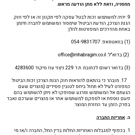
מחסניה, וזאת ללא מתן הודעה מראש.
9. יהיה למשתמש זכות לבטל עסקה לפי תקנון זה או לפי חוק
הגנת הצרכן, הודעת הביטול שימסור המשתמש לחברה תינתן
באחת מהדרכים המפורטות להלן:
(1) בוואטסאפ: 054-9831707
(2) בדוא"ל: office@mhabragim.co.il
(3) בדואר רשום לכתובת: ת.ד 229 ניצני עוז מיקוד 4283600
17. מובהר כי בהתאם להוראות חוק הגנת הצרכן זכות הביטול
כמפורט לעיל לא תחול ביחס לטובין פסידים (מוצרים שעם
הגעתם אל המשתמש ומרגע שסופקו לא ניתן להשתמש בהם
פעם נוספת או לספקם למשתמש אחר או מוצרים שערכם נאבד
בפרק הזמן עד החזרת המוצר.
ה.
אחריות החברה
1. בכפוף למגבלות האחריות החלות בדין החל, החברה ו/או מי