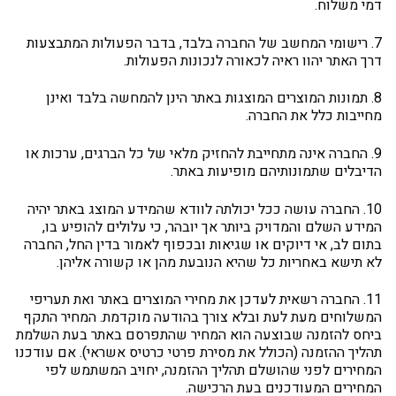
דמי משלוח.
7. רישומי המחשב של החברה בלבד, בדבר הפעולות המתבצעות
דרך האתר יהוו ראיה לכאורה לנכונות הפעולות.
8. תמונות המוצרים המוצגות באתר הינן להמחשה בלבד ואינן
מחייבות כלל את החברה.
9. החברה אינה מתחייבת להחזיק מלאי של כל הברגים, ערכות או
הדיבלים שתמונותיהם מופיעות באתר.
10. החברה עושה ככל יכולתה לוודא שהמידע המוצג באתר יהיה
המידע השלם והמדויק ביותר אך יובהר, כי עלולים להופיע בו,
בתום לב, אי דיוקים או שגיאות ובכפוף לאמור בדין החל, החברה
לא תישא באחריות כל שהיא הנובעת מהן או קשורה אליהן.
11. החברה רשאית לעדכן את מחירי המוצרים באתר ואת תעריפי
המשלוחים מעת לעת ובלא צורך בהודעה מוקדמת. המחיר התקף
ביחס להזמנה שבוצעה הוא המחיר שהתפרסם באתר בעת השלמת
תהליך ההזמנה (הכולל את מסירת פרטי כרטיס אשראי). אם עודכנו
המחירים לפני שהושלם תהליך ההזמנה, יחויב המשתמש לפי
המחירים המעודכנים בעת הרכישה.