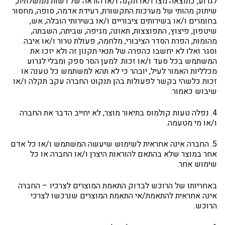
לגרוע, כתוצאה מצו ו/או תקנה ו/או הוראה של רשות ממשלתית,
שיתוק מהותי של מערכות התקשורת, רעידת אדמה, סופה, מחסור
בחומרים ו/או בשירותים ציבוריים ו/או בשירותי הובלה, אש,
שיטפון, פיצוץ, התפוצצות, תאונה, מגיפה, שביתה, השבתה,
מהומות, הפרת הסדר הציבורי, מלחמה, פעולת טרור ו/או איבה
וסגר ואלו לא יחשבו כהפרה של תנאי תקנון זה ולא יזכו את
המשתמש בכל סעד ו/או זכות. למען הסר ספק ומבלי לגרוע
מכלליות האמור לעיל, יובהר כי לא תהא למשתמש כל טענה או
זכות כלשהי בקשר לפעולות בהן תנקוט החברה עקב תקלה ו/או
שיבוש כאמור.
4. נפלה טעות קולמוס בתיאור מוצר, לא יחייב הדבר את החברה
ו/או מי מטעמה.
5. החברה אינה אחראית לשימוש שיעשה המשתמש ו/או כל אדם
אחר במוצר שלא בהתאם להוראות היצרן ו/או החברה או כל
שימוש אחר.
באחריותו של הרוכש לבדוק התאמת המוצרים לצרכיו – החברה
אינה אחראית להתאמת/אי התאמת המוצרים שנרכשו לצרכי
הרוכש.