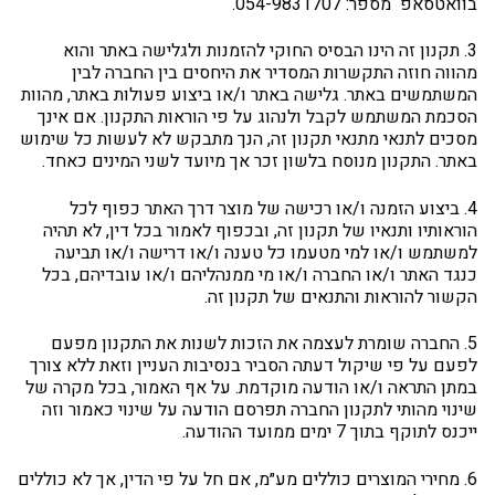
בוואטסאפ מספר: 054-9831707.
3. תקנון זה הינו הבסיס החוקי להזמנות ולגלישה באתר והוא
מהווה חוזה התקשרות המסדיר את היחסים בין החברה לבין
המשתמשים באתר. גלישה באתר ו/או ביצוע פעולות באתר, מהוות
הסכמת המשתמש לקבל ולנהוג על פי הוראות התקנון. אם אינך
מסכים לתנאי מתנאי תקנון זה, הנך מתבקש לא לעשות כל שימוש
באתר. התקנון מנוסח בלשון זכר אך מיועד לשני המינים כאחד.
4. ביצוע הזמנה ו/או רכישה של מוצר דרך האתר כפוף לכל
הוראותיו ותנאיו של תקנון זה, ובכפוף לאמור בכל דין, לא תהיה
למשתמש ו/או למי מטעמו כל טענה ו/או דרישה ו/או תביעה
כנגד האתר ו/או החברה ו/או מי ממנהליהם ו/או עובדיהם, בכל
הקשור להוראות והתנאים של תקנון זה.
5. החברה שומרת לעצמה את הזכות לשנות את התקנון מפעם
לפעם על פי שיקול דעתה הסביר בנסיבות העניין וזאת ללא צורך
במתן התראה ו/או הודעה מוקדמת. על אף האמור, בכל מקרה של
שינוי מהותי לתקנון החברה תפרסם הודעה על שינוי כאמור וזה
ייכנס לתוקף בתוך 7 ימים ממועד ההודעה.
6. מחירי המוצרים כוללים מע״מ, אם חל על פי הדין, אך לא כוללים