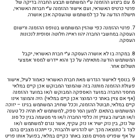
6. עם ביצוע ההזמנה ע״י המשתמש תבצע החברה בדיקה של
פרטי כרטיס האשראי, ועם אישור ההזמנה ע״י חברות האשראי,
תישלח הודעה על כך למשתמש שהעסקה אכן אושרה.
7. פרטי ההזמנה כפי שהזין המשתמש בטופס ההזמנה ורישום
העסקה במחשבי החברה יהוו ראייה חלוטה וסופית לנכונות
העסקה.
8. במקרה בו לא אושרה העסקה ע״י חברת האשראי, יקבל
המשתמש הודעה מתאימה על כך והוא יידרש למסור אמצעי
תשלום אחר.
9. בנוסף לאישור הנדרש מאת חברת האשראי כאמור לעיל, אישור
פעולת ההזמנה מותנה בזה שהמוצר המבוקש אכן קיים במלאי
מחסני החברה במועד האספקה המבוקש ו/או במועד ההזמנה
(אף אם צוין באתר כי המוצר אכן קיים במלאי). היה והמוצר אינו
קיים במלאי, תבוטל ההזמנה, וככל שחויב המשתמש בגינו – יזוכה
המשתמש בהתאם. למען הסר ספק, למשתמש לא תהיה כל טענה
ו/או תביעה בעניין זה כלפי החברה ו/או מי מטעמה בגין כל סוג
של נזק, בין נזק ישיר או נזק עקיף, אשר נגרם למשתמש ו/או
לצד ג' כתוצאה מכך. יש להדגיש ולהבהיר, כי ייתכנו מצבים בהם
על אף שפריט מסוים מוצג באתר כקיים במלאי, בפועל אותו פריט