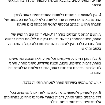
אחרים המתפרסמים בו, בלא קבלת הסכמתה של החברה מראש
ובכתב.
4. אין להשתמש בנתונים כלשהם המתפרסמים באתר לצורך
הצגתם באתר או בשירות אחר כלשהו, בלא לקבל את הסכמתה של
החברה מראש ובכתב ובכפוף לתנאי הסכמתה (אם תינתן)
5. השם "מחסני הברגים בע"מ" | "VERO " וכן שם הדומיין של
האתר, סימני המסחר (בין אם נרשמו ובין אם לא) הם כולם רכושה
של החברה בלבד. אין לעשות בהם שימוש בלא קבלת הסכמתה
בכתב ומראש.
6. כל התוכן המילולי, אייקונים וכל מידע ו/או תצוגה המופיעים
באתר, לרבות גרפיקה, עיצוב, הצגה מילולית, סימני מסחר, סימני
לוגו לרבות עריכתם והצגתם באתר, הנם בבעלותם הבלעדית של
החברה.
7. יש להשתמש בשירותי האתר למטרות חוקיות בלבד.
8. אין להעתיק ולהשתמש, או לאפשר לאחרים להשתמש, בכל
דרך בתכנים מתוך האתר, לרבות באתרי אינטרנט אחרים, בפרסומים
אלקטרוניים, בפרסומי דפוס וכיו"ב.