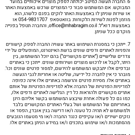
6. החברה תעשה כמיטב יכולתה לספק מוצרים איכותיים במועד
המבוקש. אם המשתמש סבור כי המוצרים שרכש באמצעות האתר
או שירות שניתן לו באמצעות האתר לוקים בפגם כלשהו, הוא
מוזמן לפנות לשירות הלקוחות: בוואטסאפ 054-9831707 או
באמצעות דוא"ל: office@mhabragim.co.il, והחברה תטפל בפנייה
מוקדם ככל שניתן.
7. ייתכן כי במסגרת השימוש באתר עשויה החברה לספק קישורים
והפניות לאתרים ודפים שונים ברשת האינטרנט, המופעלים על ידי
צדדים שלישיים ("אתרים מקושרים") בהם יוכל המשתמש, בין
היתר, לקבל או לרכוש מוצרים ושירותים שונים. ייתכן כי באתרים
ובדפים אלו יתבקש המשתמש להירשם, למסור פרטים שונים וכו'.
מובהר כי אין לחברה כל ידיעה, שליטה או אחריות לגבי הנעשה
באתרים אלו. מסירת פרטים והרשמה באתרים אלו אינה כפופה
למדיניות הפרטיות של החברה אלא למדיניות הפרטיות של אותם
אתרים מקושרים ולהוראות כל דין. הגלישה לאתרים ודפים אלו,
כמו גם כל פעולה אחרת שיבצע המשתמש בקשר אליהם הינן
באחריותם של המשתמש ושל בעלי האתרים המקושרים בלבד
ולמשתמש לא תהיה כל טענה ו/או דרישה בגין אובדן, הפסד או
נזקים ישירים ו/או עקיפים כנגד החברה ו/או מי מטעמו הנובעים
מהסתמכות ו/או שימוש בתכנים ו/או במידע הניתן באתרים אלו.