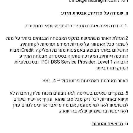
דוא"ל:office@mhabragim.co.il
ח.
שמירה על סודיות; אבטחת מידע
1. החברה אינה אוגרת מספרי כרטיסי אשראי במחשביה.
2.הנהלת האתר משתמשת בתקני האבטחה הגבוהים ביותר על מנת
לשמור ככל האפשר על סודיות המידע ופרטיות לקוחותיה.
התשלום באתר מבוצע באמצעות מערכת הסליקה iCredit מבית
התוכנה ריווחית. המערכת פותחה בסטנדרט אבטחת המידע
הגבוהה PCI-DSS Service Provider .Level 1 ובטכנולוגיות
המתקדמות ביותר
האתר מאובטח באמצעות פרוטוקול – SSL .4
5. במקרים שאינם בשליטה ו/או נובעים מכוח עליון, החברה לא
תישא באחריות לכל נזק מכל סוג שהוא, עקיף או ישיר שיגרם
למשתמש ו/או למי מטעמו, אם מידע יאבד או יגיע לגורם עוין
ו/או יעשה בו שימוש שלא בהרשאה.
ט.
מבצעים והטבות