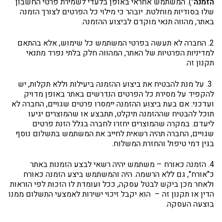
הזמנה
"). המשתמש אחראי באופן בלעדי לשמירת פרטי החשבון
שלו בסודיות מוחלטת. יובהר כי מילוי כל הפרטים לצורך הזמנה
באתר, מהווה תנאי מוקדם לביצוע ההזמנה.
2. החברה לא תעשה בפרטי המשתמש כל שימוש, אלא בהתאם
למדיניות הפרטיות של האתר, המהווה חלק בלתי נפרד מתנאי
תקנון זה.
3. על מנת להבטיח את ביצוע ההזמנה ביעילות וללא תקלות, יש
להקפיד על מסירת כל הפרטים הנדרשים באתר באופן מדויק
ועדכני. אם בעת ביצוע ההזמנה יימסרו פרטים שגויים, החברה לא
תוכל להבטיח שההזמנה תיקלט, תתבצע או שהמוצרים יגיעו
ליעדם. במקרה שהמוצרים יחזרו לחברה בגלל הזנת פרטים
שגויים, החברה תהיה רשאית לחייב את המשתמש בתשלום נוסף
בגין דמי טיפול והחזרת המשלוח.
4. הזמנה כאורח – משתמש יהיה רשאי לבצע הזמנות באתר
כ"אורח", גם ללא הרשמה. היה והמשתמש ביצע הזמנה כאורח
ולאחר מכן ביקש לבטל עסקה, ככל ועומדת לו הזכות לפי הוראות
הדין או תקנון זה – הוא יקבל זיכוי ישירות לאמצעי התשלום ממנו
בוצעה העסקה.