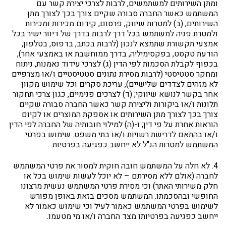
ומתן השירותים למשתמשים, לרבות לצרכי יצירת קשר עם
המשתמש כאשר החברה סבורה שקיים צורך בכך לצורך מתן
השירותים; (ב) למטרות שיווק, פרסום, קידום מכירות ומכירות
ולמטרת פניה למשתמש בכל דרך לרבות בדרך של דיוור ישיר בכל
אמצעי תקשורת שתמצא לנכון (לרבות בכתב, בדפוס, בטלפון,
הודעת טקסט, בפקסימיליה, בדרך ממוחשבת או באמצעי אחר),
בכפוף לקבלת הסכמות לפי הדין (ג) לצרכי עידוד נאמנות, ניתוח
ומחקר סטטיסטי (לרבות מסירת נתונים סטטיסטיים ו/או מצרפיים
לא מזהים לצדדים שלישיים), עריכת סקרים וכל שימוש מקוון
אחר בקשר לנושא שיווקי; (ד) לצרכים פנימיים, כגון צרכי תחקור
תלונות ו/או ביקורות וליצירת קשר כאשר החברה סבורה שקיים
צורך בכך לצורך מתן השירותים או אספקת המוצרים או לקיום
הוראות אחרת על פי דין; ו-(ה) למילוי חובותיה של החברה לפי הדין
ו/או בהתאם לדרישת רשויות ו/או בתי משפט. שימוש בפרטי
המשתמש למטרות הנ"ל לא ייחשב כפגיעה בפרטיות.
4. לא חלה על המשתמש חובה חוקית למסור את פרטי המשתמש
לחברה (אולם ללא מסירתם – לא יוכל לעשות שימוש בכל או
חלק משירותי האתר) וכי מסירת פרטי המשתמש נעשית מרצונו
החופשי ובהסכמתו. המשתמש מסכים בזאת באופן מפורש
לשימוש בפרטי המשתמש כאמור לעיל וכי שימוש כאמור לא
ייחשב כפגיעה בפרטיותו מצד החברה ו/או מי מטעמו.