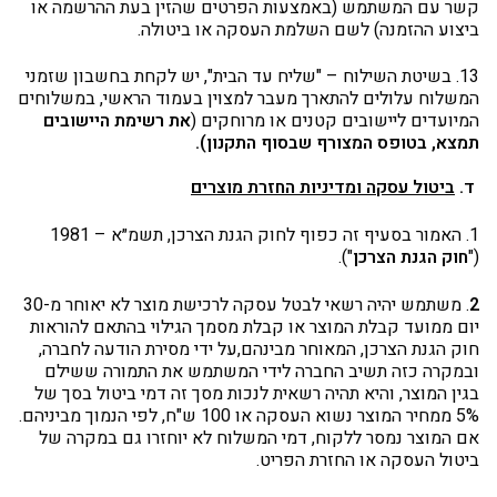
קשר עם המשתמש (באמצעות הפרטים שהזין בעת ההרשמה או
ביצוע ההזמנה) לשם השלמת העסקה או ביטולה.
13. בשיטת השילוח – "שליח עד הבית", יש לקחת בחשבון שזמני
המשלוח עלולים להתארך מעבר למצוין בעמוד הראשי, במשלוחים
המיועדים ליישובים קטנים או מרוחקים (
את רשימת היישובים
תמצא, בטופס המצורף שבסוף התקנון).
ד.
ביטול עסקה ומדיניות החזרת מוצרים
1. האמור בסעיף זה כפוף לחוק הגנת הצרכן, תשמ״א – 1981
("
חוק הגנת הצרכן
").
2
. משתמש יהיה רשאי לבטל עסקה לרכישת מוצר לא יאוחר מ-30
יום ממועד קבלת המוצר או קבלת מסמך הגילוי בהתאם להוראות
חוק הגנת הצרכן, המאוחר מבינהם,על ידי מסירת הודעה לחברה,
ובמקרה כזה תשיב החברה לידי המשתמש את התמורה ששילם
בגין המוצר, והיא תהיה רשאית לנכות מסך זה דמי ביטול בסך של
5% ממחיר המוצר נשוא העסקה או 100 ש"ח, לפי הנמוך מביניהם.
אם המוצר נמסר ללקוח, דמי המשלוח לא יוחזרו גם במקרה של
ביטול העסקה או החזרת הפריט.