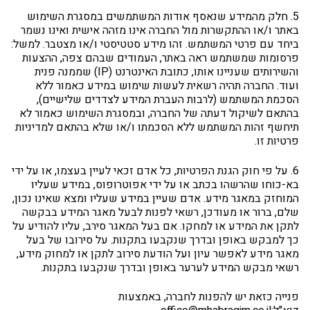
5. חלק מהמידע שנאסף אודות המשתמשים במסגרת השימוש
באתר ו/או ההתקשרות מול החברה אינו מזהה אישית ואינו נשמר
ביחד עם פרטי המשתמש. זהו מידע סטטיסטי ו/או מצטבר. למשל:
פרסומות שמשתמש ראה באתר, העמודים שבהם צפה, ההצעות
והשירותים שעניינו אותו, כתובת האינטרנט (IP) שממנה פנית
ועוד. החברה תהיה רשאית לעשות שימוש במידע כאמור ללא
הסכמת המשתמש (לרבות העברת המידע לצדדים שלישיים),
בהתאם לשיקול דעתה של החברה, ובמסגרת השימוש כאמור לא
תיחשף זהות המשתמש ללא הסכמתו ו/או שלא בהתאם למדיניות
פרטיות זו.
6. על פי חוק הגנת הפרטיות, כל אדם זכאי לעיין בעצמו, או על ידי
בא-כוחו שהרשהו בכתב או על ידי אפוטרופוס, במידע שעליו
המוחזק במאגר מידע. אדם שעיין במידע שעליו ומצא שאינו נכון,
שלם, ברור או מעודכן, רשאי לפנות לבעל מאגר המידע בבקשה
לתקן את המידע או למחקו. אם בעל המאגר סירב, עליו להודיע על
כך למבקש באופן ובדרך שנקבעו בתקנות. על סירובו של בעל
מאגר מידע לאפשר עיון ועל הודעת סירוב לתקן או למחוק מידע,
רשאי מבקש המידע לערער באופן ובדרך שנקבעו בתקנות.
פנייה כזאת יש להפנות לחברה, באמצעות