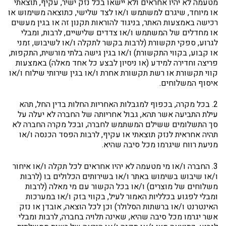
מטעמה לא יהיו אחראים ולא יישאו בכל נזק ישיר, עקיף, תוצאתי
או מיוחד, שיגרם למשתמש ו/או לצד שלישי, כתוצאה משימוש או
רכישה באמצעות האתר, בניגוד להוראות תקנון זה או בגין מעשים
או מחדלים של המשתמש ו/או צדדים שלישיים, לרבות, ומבלי
לגרוע, ספקי תקשורת (לרבות בקשר לתקלה ו/או לשיבוש, זמני
או קבוע, בקווי התקשורת) ו/או בגין גישה בלתי מורשית, התקפות,
פריצה וחדירה למידע (או ניסיון לבצע כל אחד מאלה) באמצעות
קווי תקשורת או רשת תקשורת אחרת ו/או בגין שירותי שילוח ו/או
איסוף המשלוחים.
2. בכל מקרה, בכפוף למגבלות האחריות החלות בדין החל, תהא
עילת התביעה אשר תהא, גבול אחריותה של החברה לא יעלה על
סך התשלומים ששילם המשתמש לחברה, ובכל מקרה החברה לא
תהיה אחראית לנזק תוצאתי או עקיף, לרבות הפסד הכנסה ו/או
מניעת רווח שיגרמו מכל סיבה שהיא.
3. החברה ו/או מי מטעמה לא יהיו אחראים לכל תקלה ו/או איחור
ו/או שיבוש בשימוש באתר ו/או בשירותים הכלולים בו (לרבות
משלוחים של מוצרים) ו/או בכל הקשור עם מי מאלה (לרבות
ומבלי לפגוע בכלליות האמור לעיל, בקווי בזק ו/או במערכות
האינטרנט ו/או ברשתות הסלולר) וכן לכל הוצאה, אובדן או נזק
אשר יגרמו מכל סיבה שהיא, שאינה תלויה בחברה, לרבות ומבלי