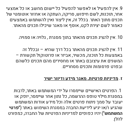
9. אין להפעיל או לאפשר להפעיל כל יישום מחשב או כל אמצעי
אחר, תוכנות, לשם חיפוש, סריקה, העתקה או אחזור אוטומטי של
תכנים מתוך האתר. בכלל זה, אין ליצור ואין להשתמש באמצעים
כאמור לשם יצירת לקט, אוסף או מאגר שיכילו תכנים מהאתר.
10. אין להציג תכנים מהאתר בתוך מסגרת , גלויה או סמויה.
11. אין להציג תכנים מהאתר בכל דרך שהיא – ובכלל זה
באמצעות כל תוכנה, מכשיר, אביזר או פרוטוקול תקשורת –
המשנים את עיצובם באתר או מחסירים מהם תכנים כלשהם
ובפרט פרסומות ותכנים מסחריים.
ז.
מדיניות פרטיות, מאגר מידע ודיוור ישיר
1. הפרטים האישיים שיימסרו על ידי המשתמש באתר, לרבות
במסגרת מילוי טופס ההרשמה, כל נתון אחר שיימסר, יופק או
יעובד על סמך ניתוח פרטים אלה וכל מידע אודות המשתמש
שהגיע ו/או יגיע לידיעת החברה במסגרת השימוש באתר ("
פרטי
המשתמש
") יהיו כפופים למדיניות הפרטיות של החברה, כמפורט
להלן.