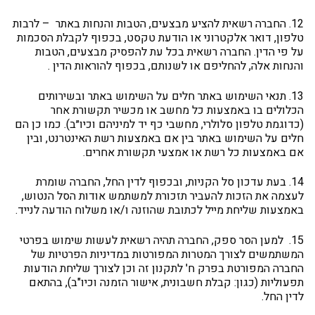
12. החברה רשאית להציע מבצעים, הטבות והנחות באתר – לרבות
טלפון, דואר אלקטרוני או הודעת טקסט, בכפוף לקבלת הסכמות
על פי הדין. החברה רשאית בכל עת להפסיק מבצעים, הטבות
והנחות אלה, להחליפם או לשנותם, בכפוף להוראות הדין .
13. תנאי השימוש באתר חלים על השימוש באתר ובשירותים
הכלולים בו באמצעות כל מחשב או מכשיר תקשורת אחר
(כדוגמת טלפון סלולרי, מחשבי כף יד למיניהם וכיו״ב). כמו כן הם
חלים על השימוש באתר בין אם באמצעות רשת האינטרנט, ובין
אם באמצעות כל רשת או אמצעי תקשורת אחרים.
14. בעת עדכון סל הקניות, ובכפוף לדין החל, החברה שומרת
לעצמה את הזכות להעביר תזכורת למשתמש אודות הסל הנטוש,
באמצעות שליחת מייל לכתובת שהוזנה ו/או משלוח הודעה לנייד.
15. למען הסר ספק, החברה תהיה רשאית לעשות שימוש בפרטי
המשתמשים לצורך המטרות המפורטות במדיניות הפרטיות של
החברה המפורטת בפרק ח' לתקנון זה וכן לצורך שליחת הודעות
תפעוליות (כגון: קבלת חשבונית, אישור הזמנה וכיו"ב), בהתאם
לדין החל.