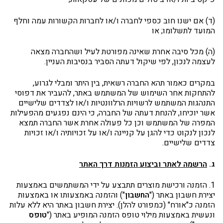
(ד) אם ישנו חוב כספי לחברה ו/או לחברות הקשורות עמה וחלף
המועד לתשלומו; או
(ה) מכל סיבה אחרת שאינה מפורטת לעיל ושהחברה מצאה
לעצמה לנכון, לפי שיקול דעתה הסביר בנסיבות העניין.
במקרים כאמור תהא החברה רשאית, בין היתר ומבלי לגרוע,
להתחקות אחר השימוש של המשתמש באתר, להעביר את דפוסי
התנהגות המשתמש לרשויות הרלוונטיות ו/או לצדדים שלישיים
אשר יוכיחו, להנחת דעתה של החברה, כי הינם נפגעים מהפעילות
המפרה של המשתמש וכן כל פעולה אחרת אשר החברה תמצא
לנכון לנקוט כדי להגן על קניינה ו/או על זכויותיה ו/או זכויות
צדדים שלישיים.
ג.
הרשמה לאתר וביצוע הזמנות דרך האתר
1. הזמנה ורכישת מוצרים תתבצע על ידי המשתמשים באמצעות
יצירת חשבון באתר ("
החשבון
") והזמנה באמצעותו או באמצעות
הזמנה כ"אורח" (כמפורט להלן). יצירת חשבון באתר היא ללא עלות
ונעשית באמצעות מילוי טופס הזמנה המופיע באתר ("
טופס