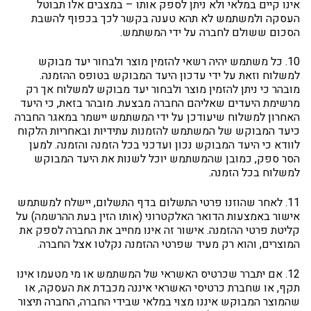
אינו קיים במלאי ולא ניתן לספק אותו – במצבים אלו תבוטל
העסקה ולמשתמש לא תהא טענה בקשר לכך בכפוף להשבת
הסכום ששולם לחברה על ידי המשתמש.
10. כל משתמש יהיה רשאי להזמין מוצר ולבחור יעד מבוקש
למשלוח וזאת על ידי עדכון היעד המבוקש בטופס ההזמנה.
מובהר כי ניתן להזמין מוצר ולבחור יעד מבוקש למשלוח אך רק
מרשימת היעדים שאליהם החברה מבצעת. מובהר בזאת, כי היעד
האחרון למשלוח שיעודכן על ידי המשתמש יישמר במאגר החברה
כיעד המבוקש של המשתמש להזמנות עתידיות ובאחריות הלקוח
לוודא כי היעד המבוקש נכון ועדכני בכל הזמנה והזמנה. למען
הסר ספק, כמובן שהמשתמש יוכל לשנות את היעד המבוקש
למשלוח בכל הזמנה.
11. לאחר שהוזנו פרטי התשלום בדף התשלום, יישלח למשתמש
אישור באמצעות הדואר האלקטרוני (אותו הזין בעת ההרשמה) על
קליטת פרטי ההזמנה. אישור זה אינו מחייב את החברה לספק את
המוצרים, והוא רק מעיד שפרטי ההזמנה נקלטו אצל החברה.
12. אם יתברר שכרטיס האשראי של המשתמש או מי מטעמו אינו
תקף, או שחברת כרטיסי האשראי איננה מכבדת את העסקה, או
שהמוצר המבוקש איננו מצוי במלאי שבידי החברה, החברה תיצור