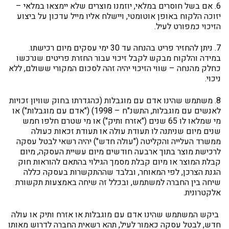
6. אם בשל חוסרים במלאי, יוזמנו מוצרים שלא יימצאו במלאי –
יזוכה הלקוח באופן אוטומטי, ויישלח אליו מייל עדכון על ביצוע
הזיכוי כמפורט לעיל.
7. ניתן להחזיר פריט בהנחה עד 30 ימי עסקים מיום רכישתו.
במידה והלקוח מבקש לקבל זיכוי עבור החזרת פריטים שנרכשו
כחלק מהנחה – שווי הזיכוי יהיה זהה לסכום המקורי ששולם, ללא
ניכוי.
8. משתמש שהינו אדם עם מוגבלות (כהגדרתו בחוק שוויון זכויות
לאנשים עם מוגבלות, התשנ"ח – 1998) ("אדם עם מוגבלות") או
מי שמלאו לו 65 שנים ("אזרח ותיק") או מי שטרם חלפו חמש
שנים מיום שניתנה לו תעודת עולה או תעודת זכאות כעולה
ממשרד העלייה והקליטה ("עולה חדש") יהיה רשאי לבטל עסקה
לרכישת מוצר בתוך ארבעה חודשים מיום עשיית העסקה, מיום
קבלת המוצר או מיום קבלת מסמך הגילוי בהתאם להוראות חוק
הגנת הצרכן, לפי המאוחר, ובלבד שההתקשרות בעסקה כללה
שיחה בין החברה למשתמש, ובכלל זה שיחה באמצעות תקשורת
אלקטרונית.
ביקש המשתמש שהינו אדם עם מוגבלות או אזרח ותיק או עולה
חדש, לבטל עסקה כאמור לעיל, תהא רשאית החברה לדרוש מאותו