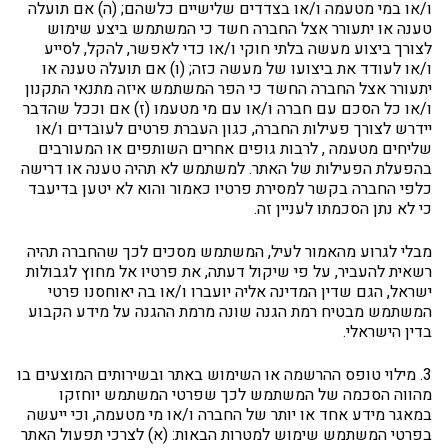
ו/או במי מטעמה ו/או בצדדים שלישיים כלשהם; (ה) אם תועלה
טענה או יתעורר אצל החברה חשד כי המשתמש ביצע שימוש
לצורך ביצוע מעשה בלתי חוקי ו/או כדי לאפשר, להקל, לסייע
ו/או לעודד את ביצועו של מעשה כזה; (ו) אם תועלה טענה או
יתעורר אצל החברה החשד כי הפר המשתמש איזה מתנאי התקנון
ו/או כל הסכם עם חברה ו/או עם מי מטעמו (ז) אם וככל שהדבר
יידרש לצורך פעילות החברה, כגון העברת פרטים לעובדים ו/או
שליחים מטעמה , לרבות גופים אחרים השותפים או המעורבים
בהפעלת הפעילות של האתר. למשתמש לא תהיה טענה או דרישה
כלפי החברה בקשר למסירת פרטיו כאמור והוא לא יטען בדיעבד
כי לא נתן הסכמתו לעניין זה.
מבלי לגרוע מהאמור לעיל, המשתמש מסכים לכך שהחברה תהיה
רשאית להעביר, על פי שיקול דעתה, את פרטיו אל מחוץ לגבולות
ישראל, הגם שדין המדינה אליה יועברו ו/או בה יאוחסנו פרטי
המשתמש מבטיח רמת הגנה שונה מרמת ההגנה על מידע הקבוע
בדין הישראלי.
3. מילוי טופס ההרשמה או השימוש באתר ובשירותים המוצעים בו
מהווה הסכמה של המשתמש לכך שפרטי המשתמש יוחזקו
במאגר מידע אחד או יותר של החברה ו/או מי מטעמה, וכי ייעשה
בפרטי המשתמש שימוש למטרות הבאות: (א) לצרכי תפעול האתר