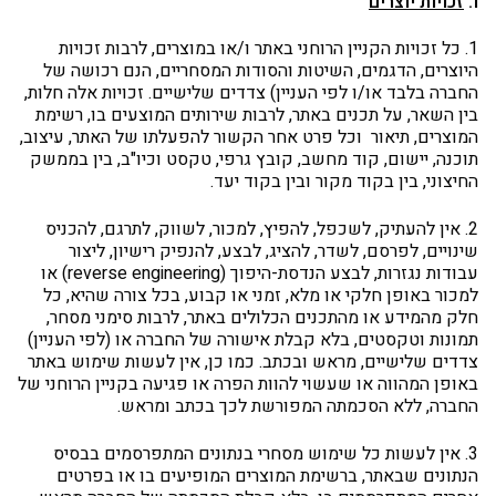
ו.
זכויות יוצרים
1. כל זכויות הקניין הרוחני באתר ו/או במוצרים, לרבות זכויות
היוצרים, הדגמים, השיטות והסודות המסחריים, הנם רכושה של
החברה בלבד או/ו לפי העניין) צדדים שלישיים. זכויות אלה חלות,
בין השאר, על תכנים באתר, לרבות שירותים המוצעים בו, רשימת
המוצרים, תיאור וכל פרט אחר הקשור להפעלתו של האתר, עיצוב,
תוכנה, יישום, קוד מחשב, קובץ גרפי, טקסט וכיו"ב, בין בממשק
החיצוני, בין בקוד מקור ובין בקוד יעד.
2. אין להעתיק, לשכפל, להפיץ, למכור, לשווק, לתרגם, להכניס
שינויים, לפרסם, לשדר, להציג, לבצע, להנפיק רישיון, ליצור
עבודות נגזרות, לבצע הנדסת-היפוך (reverse engineering) או
למכור באופן חלקי או מלא, זמני או קבוע, בכל צורה שהיא, כל
חלק מהמידע או מהתכנים הכלולים באתר, לרבות סימני מסחר,
תמונות וטקסטים, בלא קבלת אישורה של החברה או (לפי העניין)
צדדים שלישיים, מראש ובכתב. כמו כן, אין לעשות שימוש באתר
באופן המהווה או שעשוי להוות הפרה או פגיעה בקניין הרוחני של
החברה, ללא הסכמתה המפורשת לכך בכתב ומראש.
3. אין לעשות כל שימוש מסחרי בנתונים המתפרסמים בבסיס
הנתונים שבאתר, ברשימת המוצרים המופיעים בו או בפרטים