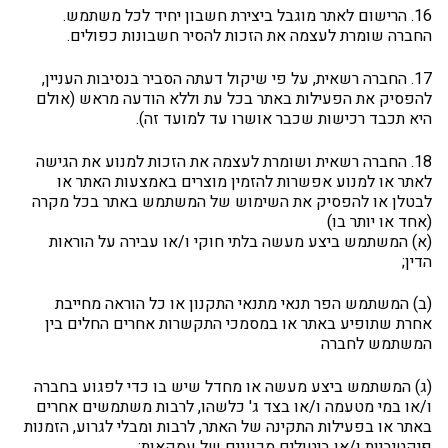
16. הרישום לאתר מוגבל ביצירת חשבון יחיד לכל משתמש.
החברה שומרת לעצמה את הזכות להסיר חשבונות כפולים.
17. החברה רשאית, על פי שיקול דעתה הסביר בנסיבות העניין,
להפסיק את הפעילות באתר בכל עת וללא הודעה מראש (אולם
היא תכבד רכישות שכבר אושרו עד למועד זה).
18. החברה רשאית ושומרת לעצמה את הזכות למנוע את הגישה
לאתר או למנוע אפשרות להזמין מוצרים באמצעות האתר או
לבטלן או להפסיק את השימוש של המשתמש באתר בכל מקרה
(אחד או יותר בו)
(א) המשתמש ביצע מעשה בלתי חוקי ו/או עבירה על הוראות
הדין;
(ב) המשתמש הפר תנאי מתנאי התקנון או כל הוראה מחייבת
אחרת שתופיע באתר או במסמכי התקשרות אחרים החלים בין
המשתמש לחברה
(ג) המשתמש ביצע מעשה או מחדל שיש בו כדי לפגוע בחברה
ו/או במי מטעמה ו/או בצד ג' כלשהו, לרבות משתמשים אחרים
באתר או בפעילות התקינה של האתר, לרבות ומבלי לגרוע, הזמנות
פיקטיביות ו/או ביטולים מכוונים של עסקאות;