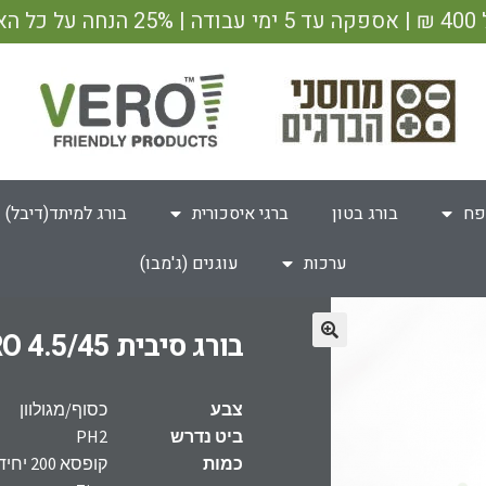
ש"ח
פח
בורג בטון
ברגי איסכורית
בורג למיתד(דיבל)
ערכות
עוגנים (ג'מבו)
בורג סיבית 4.5/45 VERO מגולוון
צבע
כסוף/מגולוון
ביט נדרש
PH2
כמות
קופסא 200 יחידות, קופסא 500 יחידות