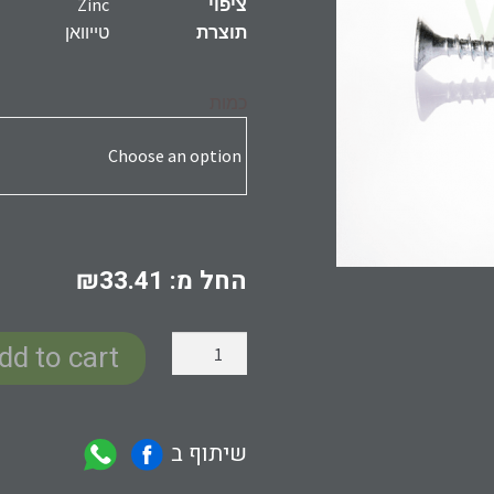
ציפוי
Zinc
תוצרת
טייוואן
כמות
החל מ:
33.41
₪
dd to cart
שיתוף ב