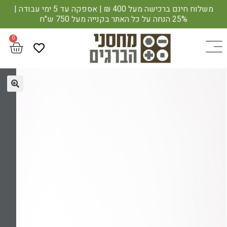
משלוח חינם ברכישה מעל 400 ₪ | אספקה עד 5 ימי עבודה |
25% הנחה על כל האתר בקנייה מעל 750 ש"ח