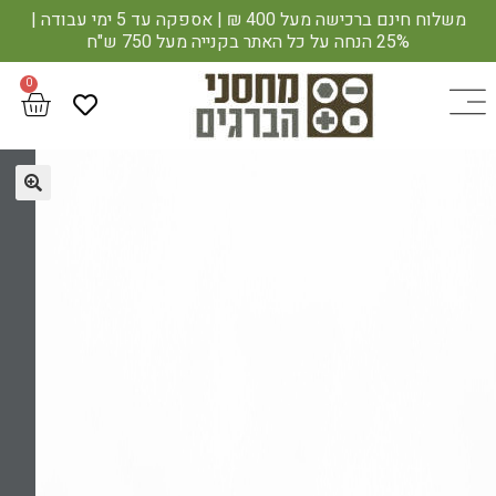
משלוח חינם ברכישה מעל 400 ₪ | אספקה עד 5 ימי עבודה |
25% הנחה על כל האתר בקנייה מעל 750 ש"ח