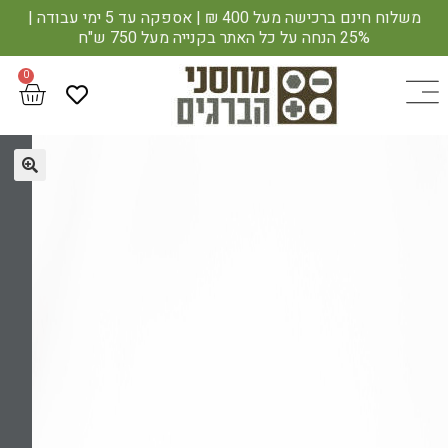
משלוח חינם ברכישה מעל 400 ₪ | אספקה עד 5 ימי עבודה |
25% הנחה על כל האתר בקנייה מעל 750 ש"ח