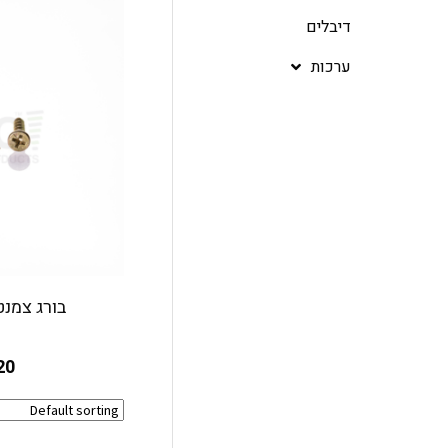
דיבלים
ערכות
בורג צמנט 25 מ"מ שפ
20