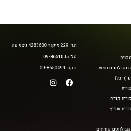
ת.ד: 229 מיקוד 4283600 ניצני עוז.
טל: 09-8651005
כנית
מגולוונים vero
פקס: 09-8650499
ד(דיבל)
ורית
כורית קודח
כורית שפיץ
מגולוונים קודחים