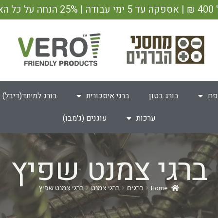
ש"ח
פח
בורג בטון
ברגי איסכורית
בורג למיתד(דיבל)
ערכות
עוגנים (ג'מבו)
ברגי צמנט שפיץ
Home
ברגים
ברגי צמנט
ברגי צמנט שפיץ