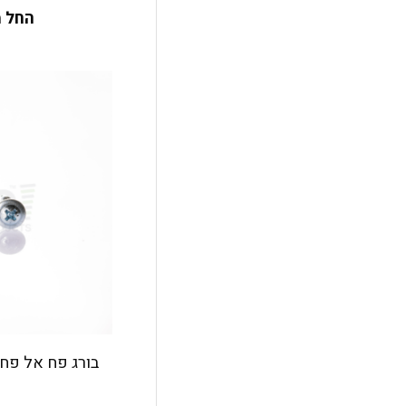
החל מ
בורג פח אל פח 25 מ"מ מגולוון קוד