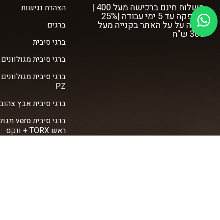
משלוח חינם ברכישה מעל 400 |
הצהרת נגישות
אספקה עד 5 ימי עבודה |25%
הנחה על על האתר בקנייה מעל
ברגים
300 ש"ח
ברגי סיבית
ברגי סיבית מגולוונים vero
ברגי סיבית מגולוונים
PZ
ברגי סיבית אבץ צהוב vero
ברגי סיבית ro
ראש TORX + ווקס
ברגי פח אל פח
ברגי איסכורית
ברגי גבס
דיבלים
עוגנים (ג'מבו)