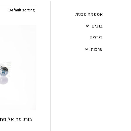
אספקה טכנית
ברגים
דיבלים
ערכות
בורג פח אל פח 13 מ"מ מגולוון קוד