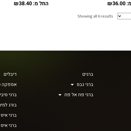
:
36.00
₪
החל מ:
38.40
₪
Showing all 6 results
ברגים
דיבלים
ברגי גבס
אספקה ט
ברגי פח אל פח
ברגי סיבית 
בורג למית
ברגי איסכ
ברגי איס