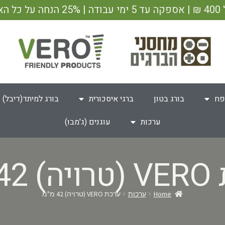
ש"ח
פח
בורג בטון
ברגי איסכורית
בורג למיתד(דיבל)
ערכות
עוגנים (ג'מבו)
 מ"מ
Home
ערכות
ערכת VERO (טרויה) 42 מ"מ