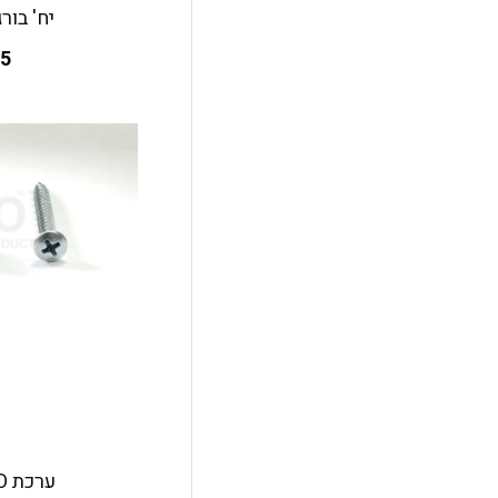
יח' בורג 
25
ערכת VERO (טרויה)