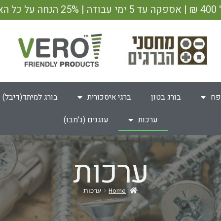
ש"ח
פח
בורג בטון
ברגי איסכורית
בורג למיתד(דיבל)
ערכות
עוגנים (ג'מבו)
ערכות
Home
ערכות