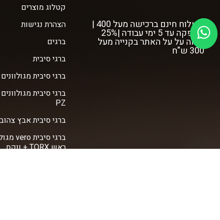
קטלוג מוצרים
משלוח חינם ברכישה מעל 400 |
הצהרת נגישות
אספקה עד 5 ימי עבודה |25%
הנחה על על האתר בקנייה מעל
ברגים
300 ש"ח
ברגי סיבית
ברגי סיבית מגולוונים vero
ברגי סיבית מגולוונים
PZ
ברגי סיבית אבץ צהוב vero
ברגי סיבית ro
ראש TORX + ווקס
ברגי פח אל פח
ברגי איסכורית
ברגי גבס
דיבלים