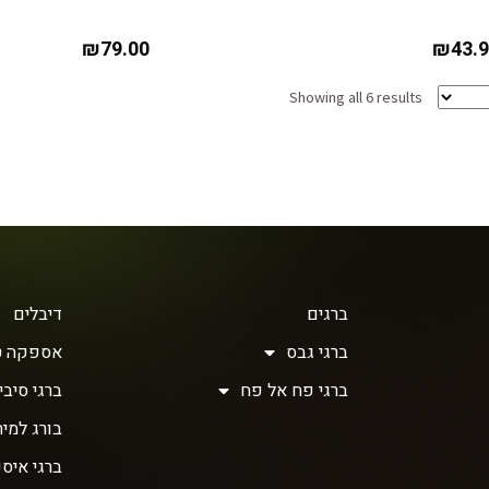
₪
79.00
₪
43.
Showing all 6 results
ברגים
דיבלים
ברגי גבס
אספקה ט
ברגי פח אל פח
ברגי סיבית 
בורג למית
ברגי איסכ